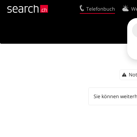
Telefonbuch
We
Ihr Eintrag
Kontakt
Kundencenter Geschäftskunden
Nutzungsbed
Tipps & Tricks
Datenschutze
Impressum
Cookie-Richtl
Not
Sie können weiter