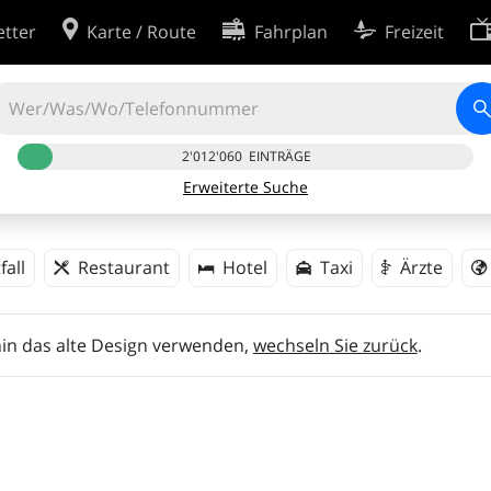
tter
Karte / Route
Fahrplan
Freizeit
Cookie-Einstellungen
ingungen
Entwickler
2'012'060
EINTRÄGE
rklärung
Erweiterte Suche
inie
fall
Restaurant
Hotel
Taxi
Ärzte
hin das alte Design verwenden,
wechseln Sie zurück
.