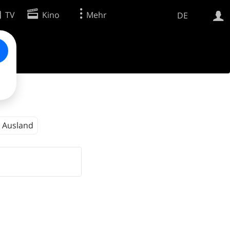
TV
Kino
Mehr
DE
Websuche
Apps
Ausland