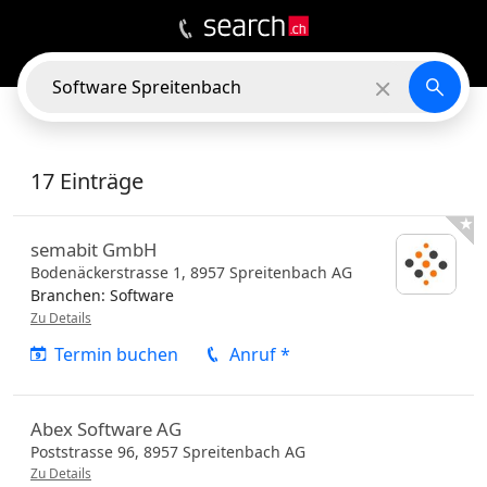
20
EINTRÄGE
In der Nähe
17 Einträge

semabit GmbH
Bodenäckerstrasse 1,
8957
Spreitenbach
AG
Branchen:
Software
Zu Details
Termin buchen
Anruf *
Abex Software AG
Poststrasse 96,
8957
Spreitenbach
AG
Zu Details