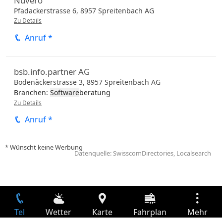
Nuvero
Pfadackerstrasse 6,
8957
Spreitenbach
AG
Zu Details
Anruf *
bsb.info.partner AG
Bodenäckerstrasse 3,
8957
Spreitenbach
AG
Branchen:
Software
beratung
Zu Details
Anruf *
* Wünscht keine Werbung
Datenquelle: SwisscomDirectories, Localsearch
Tel
Wetter
Karte
Fahrplan
Mehr