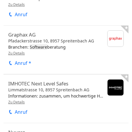
Zu Details
Anruf

Graphax AG
Pfadackerstrasse 10,
8957
Spreitenbach
AG
Branchen:
Software
beratung
Zu Details
Anruf *

IMHOTEC Next Level Safes
Limmatstrasse 10,
8957
Spreitenbach
AG
Informationen:
zusammen, um hochwertige Hardware- und
S
Zu Details
Anruf