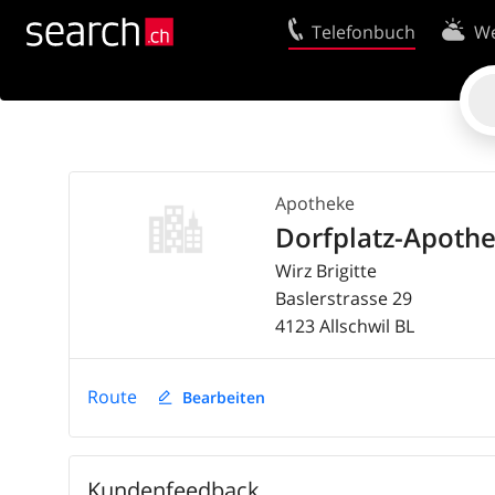
Telefonbuch
We
Ihr Eintrag
Kontakt
Kundencenter Geschäftskunden
Nutzungsbed
Tipps & Tricks
Datenschutze
Apotheke
Impressum
Cookie-Richtl
Dorfplatz-Apoth
Wirz Brigitte
Baslerstrasse 29
4123
Allschwil
BL
Route
Bearbeiten
Kundenfeedback