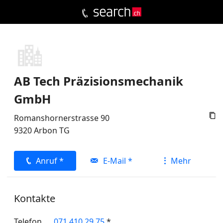
AB Tech Präzisionsmechanik
GmbH

Romanshornerstrasse 90
9320
Arbon
TG
Anruf *
E-Mail *
Mehr
Kontakte
Telefon
071 410 29 75
*