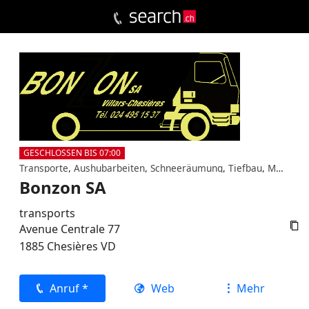
GESCHLOSSEN BIS 07:00
Transporte
,
Aushubarbeiten
,
Schneeräumung
,
Tiefbau
,
Muldenservice Muldentransport
Bonzon SA
transports

Avenue Centrale 77
1885
Chesières
VD
Anruf *
Web
Mehr