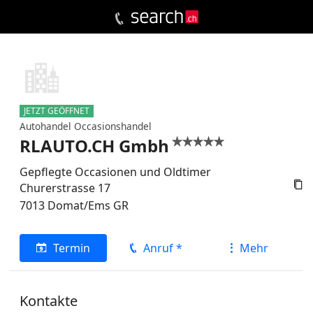
JETZT GEÖFFNET
Autohandel Occasionshandel
RLAUTO.CH Gmbh


Gepflegte Occasionen und Oldtimer

Churerstrasse 17
7013
Domat/Ems
GR
Termin
Anruf *
Mehr
Kontakte