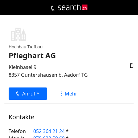
Hochbau Tiefbau
Pfleghart AG

Kleinbasel 9
8357
Guntershausen b. Aadorf
TG
Anruf *
Mehr
Kontakte
Telefon
052 364 21 24
*