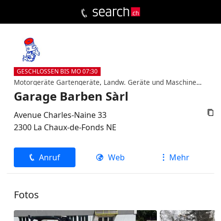
GESCHLOSSEN BIS MO 07:30
Motorgeräte Gartengeräte
,
Landw. Geräte und Maschinen
,
Gara
Garage Barben Sàrl

Avenue Charles-Naine 33
2300
La Chaux-de-Fonds
NE
Anruf
Web
Mehr
Fotos