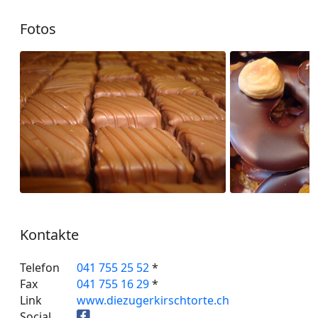
Fotos
Kontakte
Telefon
041 755 25 52
*
Fax
041 755 16 29
*
Link
www.diezugerkirschtorte.ch
Social