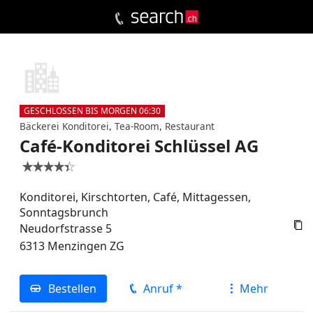
GESCHLOSSEN BIS MORGEN 06:30
Bäckerei Konditorei
,
Tea-Room
,
Restaurant
Café-Konditorei Schlüssel AG


Konditorei, Kirschtorten, Café, Mittagessen,
Sonntagsbrunch

Neudorfstrasse 5
6313
Menzingen
ZG
Bestellen
Anruf *
Mehr