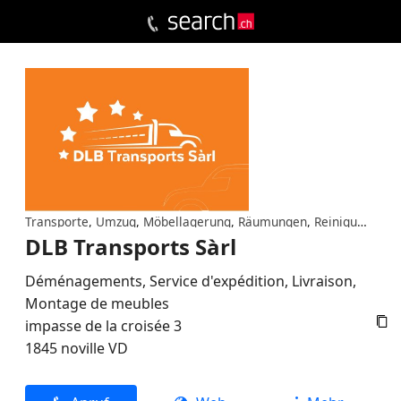
Transporte
,
Umzug
,
Möbellagerung
,
Räumungen
,
Reinigungsunternehmung
DLB Transports Sàrl
Déménagements, Service d'expédition, Livraison,
Montage de meubles

impasse de la croisée 3
1845
noville
VD