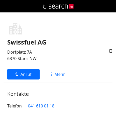
Swissfuel AG

Dorfplatz 7A
6370
Stans
NW
Anruf
Mehr
Kontakte
Telefon
041 610 01 18