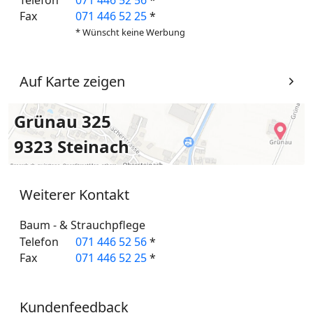
Fax
071 446 52 25
*
* Wünscht keine Werbung
Auf Karte zeigen
Grünau 325
9323 Steinach
Weiterer Kontakt
Baum - & Strauchpflege
Telefon
071 446 52 56
*
Fax
071 446 52 25
*
Kundenfeedback