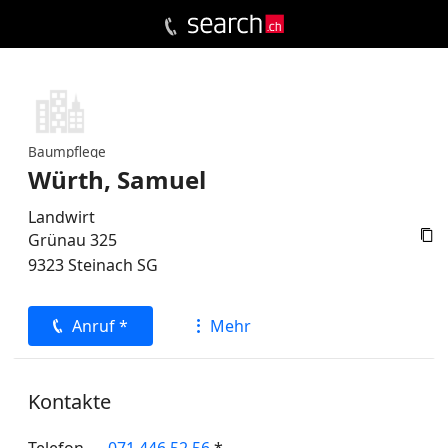
Baumpflege
Würth, Samuel
Landwirt

Grünau 325
9323
Steinach
SG
Anruf *
Mehr
Kontakte
Telefon
071 446 52 56
*