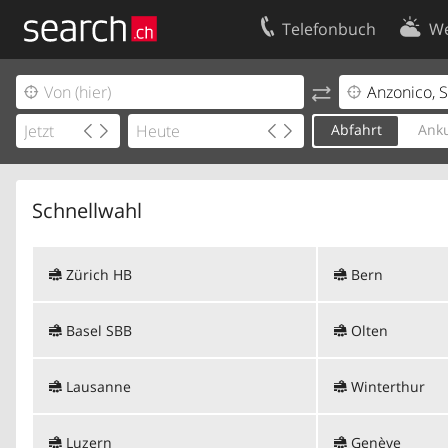
Telefonbuch
We
Ihr Eintrag
Kontakt
Kundencenter Geschäftskunden
Nutzungsbed
Abfahrt
Anku
Impressum
Datenschutze
Schnellwahl
Zürich HB
Bern
Basel SBB
Olten
Lausanne
Winterthur
Luzern
Genève