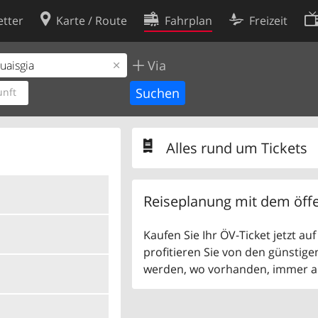
tter
Karte / Route
Fahrplan
Freizeit
Via
Cookie-Richtlinie
ingungen
Cookie-Einstellungen
nft
rklärung
Entwickler
Alles rund um Tickets
Reiseplanung mit dem öffe
Kaufen Sie Ihr ÖV-Ticket jetzt a
profitieren Sie von den günstige
werden, wo vorhanden, immer als