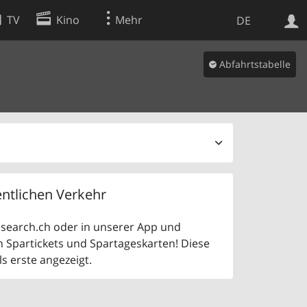
TV
Kino
Mehr
DE
Abfahrtstabelle
Websuche
Apps
ntlichen Verkehr
uf search.ch oder in unserer App und
n Spartickets und Spartageskarten! Diese
 erste angezeigt.