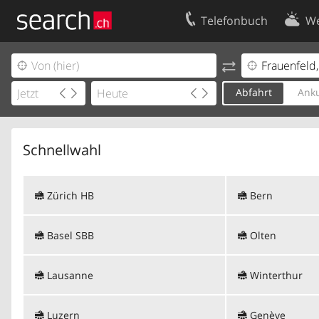
Telefonbuch
We
Ihr Eintrag
Kontakt
Kundencenter Geschäftskunden
Nutzungsbed
Abfahrt
Anku
Impressum
Datenschutze
Schnellwahl
Zürich HB
Bern
Basel SBB
Olten
Lausanne
Winterthur
Luzern
Genève