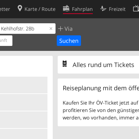
tter
Karte / Route
Fahrplan
Freizeit
Via
Cookie-Richtlinie
ingungen
Cookie-Einstellungen
nft
rklärung
Entwickler
Alles rund um Tickets
Reiseplanung mit dem öffe
Kaufen Sie Ihr ÖV-Ticket jetzt a
profitieren Sie von den günstige
werden, wo vorhanden, immer als