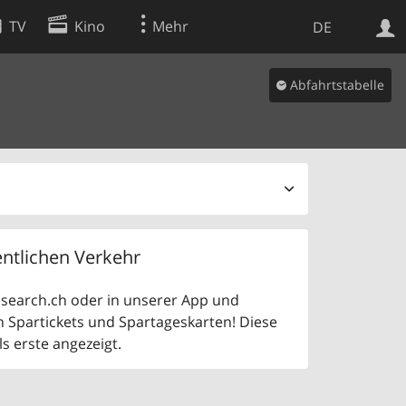
TV
Kino
Mehr
DE
Abfahrtstabelle
Websuche
Apps
ntlichen Verkehr
uf search.ch oder in unserer App und
n Spartickets und Spartageskarten! Diese
 erste angezeigt.