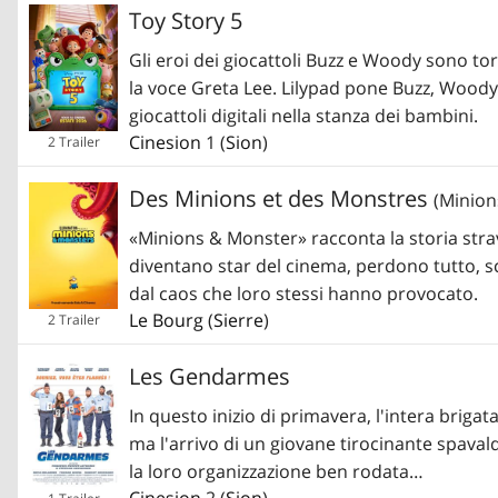
Toy Story 5
Gli eroi dei giocattoli Buzz e Woody sono tor
la voce Greta Lee. Lilypad pone Buzz, Woody, 
giocattoli digitali nella stanza dei bambini.
Cinesion
1 (
Sion
)
2 Trailer
Des Minions et des Monstres
(Minion
«Minions & Monster» racconta la storia str
diventano star del cinema, perdono tutto, s
dal caos che loro stessi hanno provocato.
Le Bourg
(
Sierre
)
2 Trailer
Les Gendarmes
In questo inizio di primavera, l'intera brig
ma l'arrivo di un giovane tirocinante spavald
la loro organizzazione ben rodata…