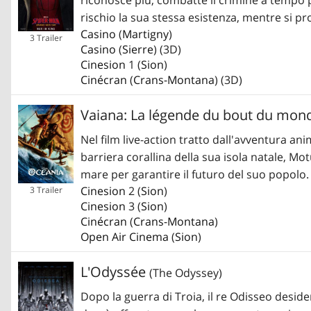
rischio la sua stessa esistenza, mentre si p
Casino
(
Martigny
)
3 Trailer
Casino
(
Sierre
) (3D)
Cinesion
1 (
Sion
)
Cinécran
(
Crans-Montana
) (3D)
Vaiana: La légende du bout du mo
Nel film live-action tratto dall'avventura an
barriera corallina della sua isola natale, M
mare per garantire il futuro del suo popolo.
Cinesion
2 (
Sion
)
3 Trailer
Cinesion
3 (
Sion
)
Cinécran
(
Crans-Montana
)
Open Air Cinema
(
Sion
)
L'Odyssée
(The Odyssey)
Dopo la guerra di Troia, il re Odisseo desider