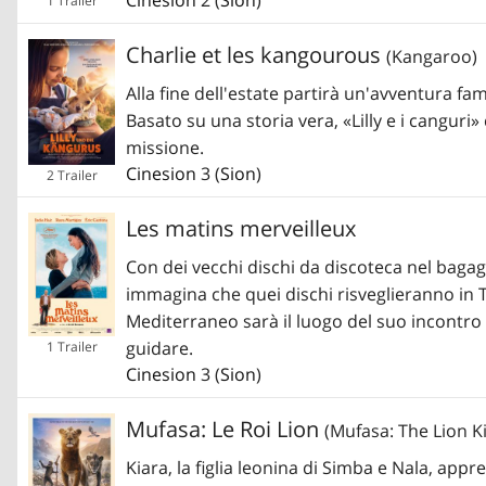
Cinesion
2 (
Sion
)
1 Trailer
Charlie et les kangourous
(Kangaroo)
Alla fine dell'estate partirà un'avventura fa
Basato su una storia vera, «Lilly e i canguri
missione.
Cinesion
3 (
Sion
)
2 Trailer
Les matins merveilleux
Con dei vecchi dischi da discoteca nel bagag
immagina che quei dischi risveglieranno in 
Mediterraneo sarà il luogo del suo incontro
guidare.
1 Trailer
Cinesion
3 (
Sion
)
Mufasa: Le Roi Lion
(Mufasa: The Lion K
Kiara, la figlia leonina di Simba e Nala, app