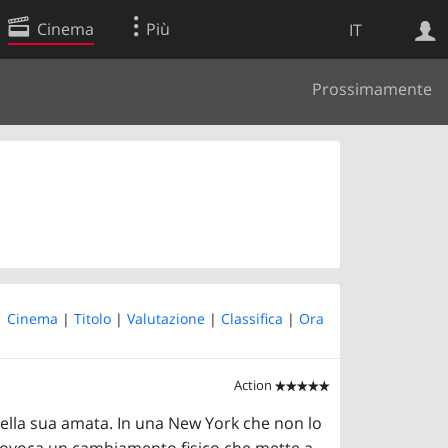
Cinema
Più
IT
Prossimamente
Ricerca Web
Applicazione
 |
Cinema
|
Titolo
|
Valutazione
|
Classifica
|
Ora
Action


della sua amata. In una New York che non lo
provoca un cambiamento fisico che mette a