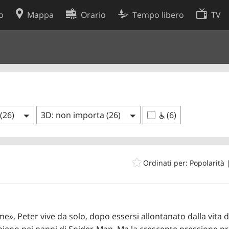
o
Mappa
Orario
Tempo libero
TV
Politica sui cookie
so
Preferenze cookie
 dati
Sviluppatori
 (26)
3D: non importa (26)
(6)
Ordinati per: Popolarità
e», Peter vive da solo, dopo essersi allontanato dalla vita 
 pieno nei panni di Spider-Man. Ma la crescente pressione 