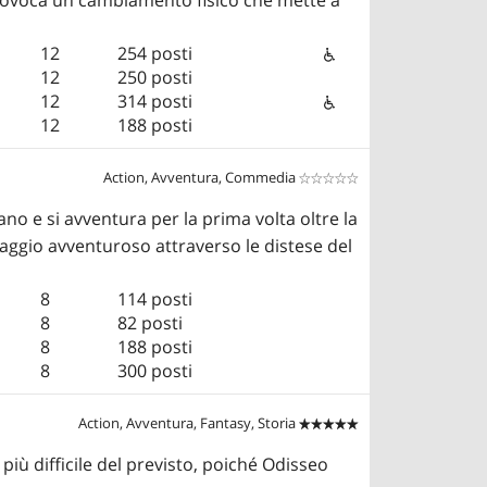
12
254 posti
12
250 posti
12
314 posti
12
188 posti
Action, Avventura, Commedia


ano e si avventura per la prima volta oltre la
iaggio avventuroso attraverso le distese del
8
114 posti
8
82 posti
8
188 posti
8
300 posti
Action, Avventura, Fantasy, Storia


 più difficile del previsto, poiché Odisseo