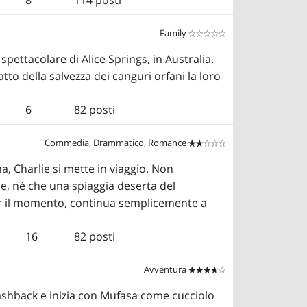
8
114 posti
Family


spettacolare di Alice Springs, in Australia.
to della salvezza dei canguri orfani la loro
6
82 posti
Commedia, Drammatico, Romance


a, Charlie si mette in viaggio. Non
e, né che una spiaggia deserta del
Per il momento, continua semplicemente a
16
82 posti
Avventura


 flashback e inizia con Mufasa come cucciolo