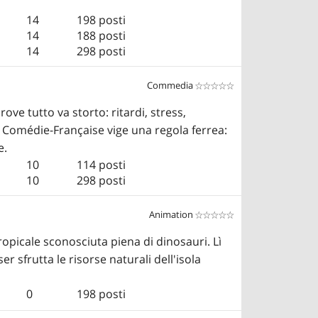
14
198 posti
14
188 posti
14
298 posti
Commedia


ve tutto va storto: ritardi, stress,
 Comédie-Française vige una regola ferrea:
e.
10
114 posti
10
298 posti
Animation


opicale sconosciuta piena di dinosauri. Lì
 sfrutta le risorse naturali dell'isola
0
198 posti