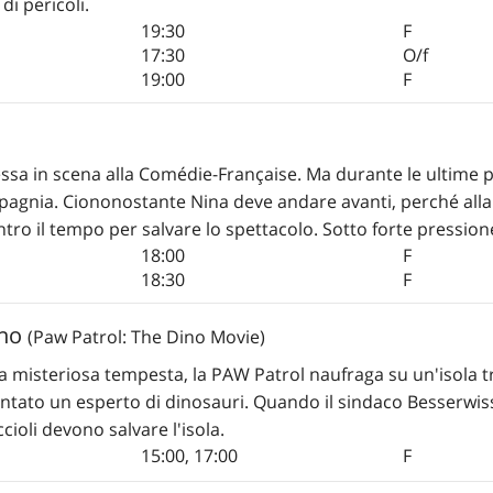
i pericoli.
19:30
F
17:30
O/f
19:00
F
sa in scena alla Comédie-Française. Ma durante le ultime pro
pagnia. Ciononostante Nina deve andare avanti, perché alla
ontro il tempo per salvare lo spettacolo. Sotto forte pression
18:00
F
18:30
F
ino
(Paw Patrol: The Dino Movie)
a misteriosa tempesta, la PAW Patrol naufraga su un'isola tr
ntato un esperto di dinosauri. Quando il sindaco Besserwisser
ioli devono salvare l'isola.
15:00
,
17:00
F