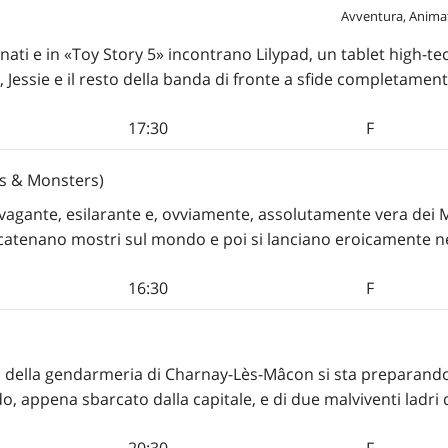
Avventura, Anima
nati e in «Toy Story 5» incontrano Lilypad, un tablet high-tec
Jessie e il resto della banda di fronte a sfide completamente
17:30
F
s & Monsters)
avagante, esilarante e, ovviamente, assolutamente vera dei
catenano mostri sul mondo e poi si lanciano eroicamente nel
16:30
F
ata della gendarmeria di Charnay-Lès-Mâcon si sta preparand
o, appena sbarcato dalla capitale, e di due malviventi ladri