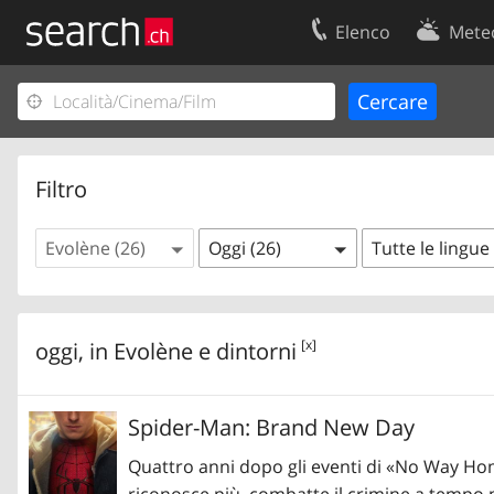
Elenco
Mete
Il vostro profolio
Contatti
Area clienti
Condizioni d’u
Informazioni Legali
Protezione dei
Filtro
Evolène (26)
Oggi (26)
Tutte le lingue
[x]
oggi, in
Evolène
e dintorni
Spider-Man: Brand New Day
Quattro anni dopo gli eventi di «No Way Hom
riconosce più, combatte il crimine a tempo