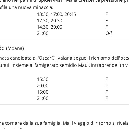
rofila una nuova minaccia.
13:30
,
17:00
,
20:45
F
17:30
,
20:30
F
14:30
,
20:00
F
21:00
O/f
nde
(Moana)
imata candidata all'Oscar®, Vaiana segue il richiamo dell'oce
otunui. Insieme al famigerato semidio Maui, intraprende un v
15:30
F
20:00
F
15:00
F
21:00
F
a tornare dalla sua famiglia. Ma il viaggio di ritorno si rivela