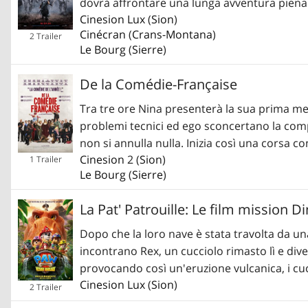
dovrà affrontare una lunga avventura piena d
Cinesion Lux
(
Sion
)
Cinécran
(
Crans-Montana
)
2 Trailer
Le Bourg
(
Sierre
)
De la Comédie-Française
Tra tre ore Nina presenterà la sua prima mes
problemi tecnici ed ego sconcertano la com
non si annulla nulla. Inizia così una corsa c
Cinesion
2 (
Sion
)
1 Trailer
Le Bourg
(
Sierre
)
La Pat' Patrouille: Le film mission D
Dopo che la loro nave è stata travolta da un
incontrano Rex, un cucciolo rimasto lì e dive
provocando così un'eruzione vulcanica, i cucc
Cinesion Lux
(
Sion
)
2 Trailer