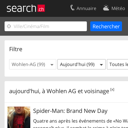
Annuaire
Météo
Votre inscription
Contact
Centre clients
Conditions d’
Mentions Légales
Protection 
Filtre
Wohlen-AG (99)
Aujourd'hui (99)
Toutes l
[x]
aujourd'hui, à
Wohlen AG
et voisinage
Spider-Man: Brand New Day
Quatre ans après les événements de «No Way 
reconnaît plus, il combat le crime à plein 