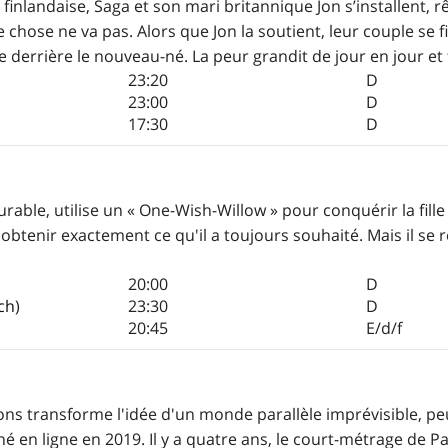
inlandaise, Saga et son mari britannique Jon s’installent, rê
 chose ne va pas. Alors que Jon la soutient, leur couple se fi
e derrière le nouveau-né. La peur grandit de jour en jour e
23:20
D
23:00
D
17:30
D
ble, utilise un « One-Wish-Willow » pour conquérir la fille q
 obtenir exactement ce qu'il a toujours souhaité. Mais il s
20:00
D
ch
)
23:30
D
20:45
E/d/f
ons transforme l'idée d'un monde parallèle imprévisible, p
né en ligne en 2019. Il y a quatre ans, le court-métrage de