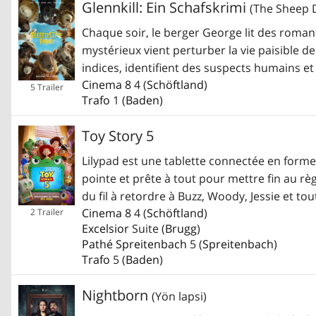
Glennkill: Ein Schafskrimi
(The Sheep D
Chaque soir, le berger George lit des roma
mystérieux vient perturber la vie paisible 
indices, identifient des suspects humains e
Cinema 8
4 (
Schöftland
)
5 Trailer
Trafo
1 (
Baden
)
Toy Story 5
Lilypad est une tablette connectée en forme
pointe et prête à tout pour mettre fin au r
du fil à retordre à Buzz, Woody, Jessie et to
Cinema 8
4 (
Schöftland
)
2 Trailer
Excelsior
Suite (
Brugg
)
Pathé Spreitenbach
5 (
Spreitenbach
)
Trafo
5 (
Baden
)
Nightborn
(Yön lapsi)