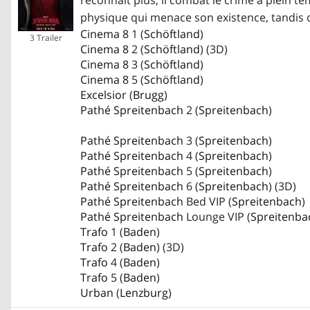
physique qui menace son existence, tandis 
Cinema 8
1 (
Schöftland
)
3 Trailer
Cinema 8
2 (
Schöftland
) (3D)
Cinema 8
3 (
Schöftland
)
Cinema 8
5 (
Schöftland
)
Excelsior
(
Brugg
)
Pathé Spreitenbach
2 (
Spreitenbach
)
Pathé Spreitenbach
3 (
Spreitenbach
)
Pathé Spreitenbach
4 (
Spreitenbach
)
Pathé Spreitenbach
5 (
Spreitenbach
)
Pathé Spreitenbach
6 (
Spreitenbach
) (3D)
Pathé Spreitenbach
Bed VIP (
Spreitenbach
)
Pathé Spreitenbach
Lounge VIP (
Spreitenba
Trafo
1 (
Baden
)
Trafo
2 (
Baden
) (3D)
Trafo
4 (
Baden
)
Trafo
5 (
Baden
)
Urban
(
Lenzburg
)