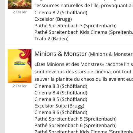
ressources naturelles de l'île, provoquant ai
Cinema 8
2 (
Schöftland
)
2 Trailer
Excelsior
(
Brugg
)
Pathé Spreitenbach
3 (
Spreitenbach
)
Pathé Spreitenbach
Kids Cinema (
Spreitenb
Trafo
2 (
Baden
)
Minions & Monster
(Minions & Monster
«Des Minions et des Monstres» raconte l'hist
sont devenus des stars de cinéma, ont tout
sauver la planète du chaos qu'ils avaient 
Cinema 8
3 (
Schöftland
)
2 Trailer
Cinema 8
4 (
Schöftland
)
Cinema 8
5 (
Schöftland
)
Excelsior
Suite (
Brugg
)
Cinema 8
6 (
Schöftland
)
Pathé Spreitenbach
5 (
Spreitenbach
)
Pathé Spreitenbach
6 (
Spreitenbach
)
Pathé Spreitenbach
Kids Cinema (
Spreitenb