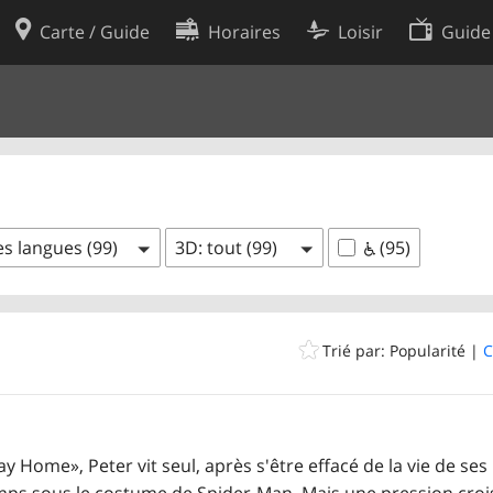
Carte / Guide
Horaires
Loisir
Guide
Politique en matière de cooki
utilisation
Préférences de cookies
des données
Développeurs
es langues (99)
3D: tout (99)
(95)
Trié par: Popularité |
C
Home», Peter vit seul, après s'être effacé de la vie de ses
temps sous le costume de Spider-Man. Mais une pression cro