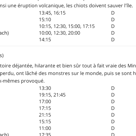
nsi une éruption volcanique, les chiots doivent sauver l'île.
13:45
,
16:15
D
15:10
D
10:15
,
12:30
,
15:00
,
17:15
D
ach
)
10:00
,
12:30
,
20:00
D
14:15
D
s)
oire déjantée, hilarante et bien sûr tout à fait vraie des M
 perdu, ont lâché des monstres sur le monde, puis se sont
eux-mêmes provoqué.
13:30
D
19:15
,
21:45
D
17:00
D
17:15
D
21:15
D
15:15
D
11:00
D
ach
)
17:35
D