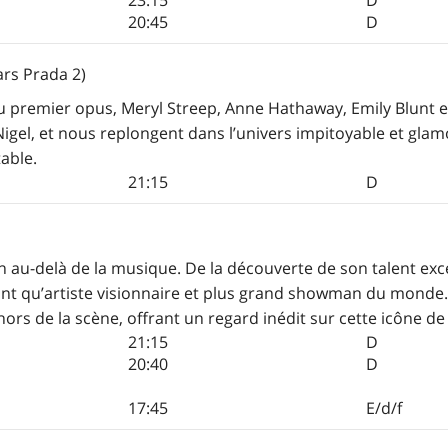
20:45
D
ars Prada 2)
u premier opus, Meryl Streep, Anne Hathaway, Emily Blunt e
igel, et nous replongent dans l’univers impitoyable et gl
able.
21:15
D
ien au-delà de la musique. De la découverte de son talent ex
tant qu’artiste visionnaire et plus grand showman du monde
ors de la scène, offrant un regard inédit sur cette icône de
21:15
D
20:40
D
17:45
E/d/f