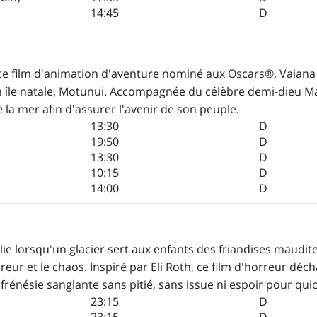
14:45
D
e ce film d'animation d'aventure nominé aux Oscars®, Vaiana 
on île natale, Motunui. Accompagnée du célèbre demi-dieu Ma
 la mer afin d'assurer l'avenir de son peuple.
13:30
D
19:50
D
13:30
D
10:15
D
14:00
D
folie lorsqu'un glacier sert aux enfants des friandises maudi
eur et le chaos. Inspiré par Eli Roth, ce film d'horreur déch
frénésie sanglante sans pitié, sans issue ni espoir pour qu
23:15
D
23:15
D