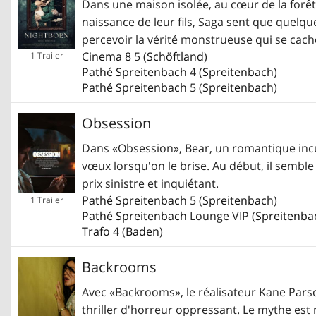
Dans une maison isolée, au cœur de la forêt f
naissance de leur fils, Saga sent que quelque
percevoir la vérité monstrueuse qui se cach
Cinema 8
5 (
Schöftland
)
1 Trailer
Pathé Spreitenbach
4 (
Spreitenbach
)
Pathé Spreitenbach
5 (
Spreitenbach
)
Obsession
Dans «Obsession», Bear, un romantique incura
vœux lorsqu'on le brise. Au début, il semble
prix sinistre et inquiétant.
Pathé Spreitenbach
5 (
Spreitenbach
)
1 Trailer
Pathé Spreitenbach
Lounge VIP (
Spreitenba
Trafo
4 (
Baden
)
Backrooms
Avec «Backrooms», le réalisateur Kane Pars
thriller d'horreur oppressant. Le mythe est 