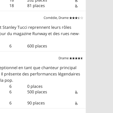
18
81 places
Comédie, Drame


t Stanley Tucci reprennent leurs rôles
amour du magazine Runway et des rues new-
6
600 places
Drame


ceptionnel en tant que chanteur principal
. Il présente des performances légendaires
 la pop.
6
0 places
6
500 places
6
90 places