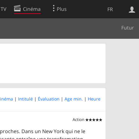
 TV
Cinéma
Plus
FR
Futur
es
Web
Apps
inéma
|
Intitulé
|
Évaluation
|
Age min.
|
Heure
Action


 proches. Dans un New York qui ne le
issante entraîne une transformation