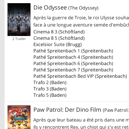
Die Odyssee
(The Odyssey)
Après la guerre de Troie, le roi Ulysse souha
face à une longue aventure semée d'embûc
Cinema 8
3 (
Schöftland
)
Cinema 8
5 (
Schöftland
)
2 Trailer
Excelsior
Suite (
Brugg
)
Pathé Spreitenbach
1 (
Spreitenbach
)
Pathé Spreitenbach
4 (
Spreitenbach
)
Pathé Spreitenbach
6 (
Spreitenbach
)
Pathé Spreitenbach
7 (
Spreitenbach
)
Pathé Spreitenbach
Bed VIP (
Spreitenbach
)
Trafo
2 (
Baden
)
Trafo
3 (
Baden
)
Trafo
5 (
Baden
)
Paw Patrol: Der Dino Film
(Paw Patrol
Après que leur bateau a été pris dans une m
Ils y rencontrent Rex, un chiot qui s'y est r