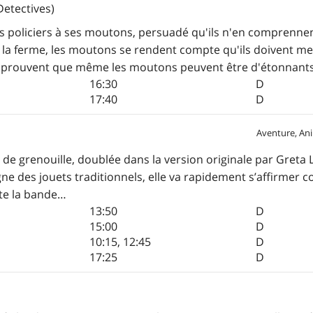
etectives)
ns policiers à ses moutons, persuadé qu'ils n'en comprenne
de la ferme, les moutons se rendent compte qu'ils doivent m
t prouvent que même les moutons peuvent être d'étonnants d
16:30
D
17:40
D
Aventure, Ani
 de grenouille, doublée dans la version originale par Greta
ègne des jouets traditionnels, elle va rapidement s’affirmer
ute la bande…
13:50
D
15:00
D
10:15
,
12:45
D
17:25
D