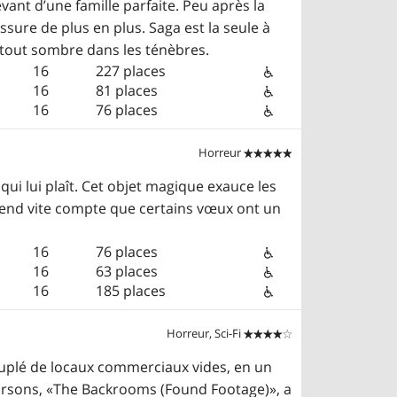
vant d’une famille parfaite. Peu après la
ssure de plus en plus. Saga est la seule à
t tout sombre dans les ténèbres.
16
227 places
16
81 places
16
76 places
Horreur


ui lui plaît. Cet objet magique exauce les
e rend vite compte que certains vœux ont un
16
76 places
16
63 places
16
185 places
Horreur, Sci-Fi


euplé de locaux commerciaux vides, en un
 Parsons, «The Backrooms (Found Footage)», a