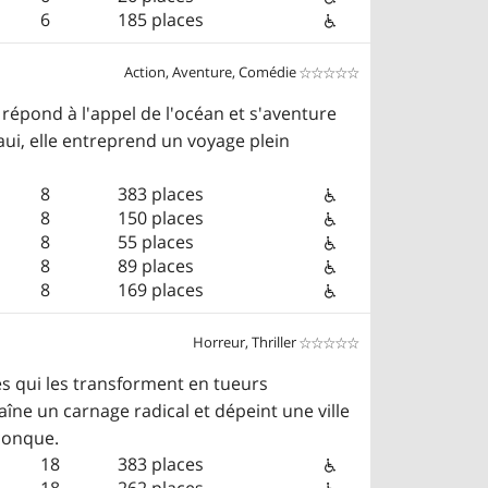
6
185 places
Action, Aventure, Comédie


répond à l'appel de l'océan et s'aventure
ui, elle entreprend un voyage plein
8
383 places
8
150 places
8
55 places
8
89 places
8
169 places
Horreur, Thriller


tes qui les transforment en tueurs
aîne un carnage radical et dépeint une ville
iconque.
18
383 places
18
262 places