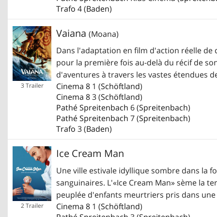
Trafo
4 (
Baden
)
Vaiana
(Moana)
Dans l'adaptation en film d'action réelle d
pour la première fois au-delà du récif de s
d'aventures à travers les vastes étendues de
Cinema 8
1 (
Schöftland
)
3 Trailer
Cinema 8
3 (
Schöftland
)
Pathé Spreitenbach
6 (
Spreitenbach
)
Pathé Spreitenbach
7 (
Spreitenbach
)
Trafo
3 (
Baden
)
Ice Cream Man
Une ville estivale idyllique sombre dans la 
sanguinaires. L'«Ice Cream Man» sème la terr
peuplée d'enfants meurtriers pris dans une 
Cinema 8
1 (
Schöftland
)
2 Trailer
Pathé Spreitenbach
3 (
Spreitenbach
)