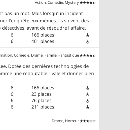
Action, Comédie, Mystery


nt pas un mot. Mais lorsqu'un incident
ener l'enquête eux-mêmes. Ils suivent des
étectives, avant de résoudre l'affaire.
6
166 places
6
401 places
mation, Comédie, Drame, Famille, Fantastique


 Lee. Dotée des dernières technologies de
 comme une redoutable rivale et donner bien
6
166 places
6
23 places
6
76 places
6
211 places
Drame, Horreur

