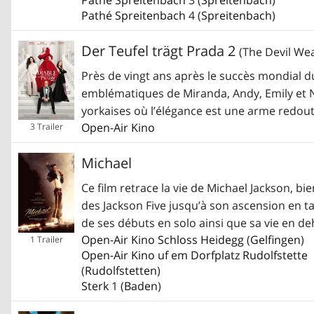
Pathé Spreitenbach
4 (
Spreitenbach
)
Der Teufel trägt Prada 2
(The Devil We
Près de vingt ans après le succès mondial d
emblématiques de Miranda, Andy, Emily et N
yorkaises où l’élégance est une arme redout
Open-Air Kino
3 Trailer
Michael
Ce film retrace la vie de Michael Jackson, b
des Jackson Five jusqu’à son ascension en 
de ses débuts en solo ainsi que sa vie en deh
Open-Air Kino Schloss Heidegg
(
Gelfingen
)
1 Trailer
Open-Air Kino uf em Dorfplatz Rudolfstette
(
Rudolfstetten
)
Sterk
1 (
Baden
)