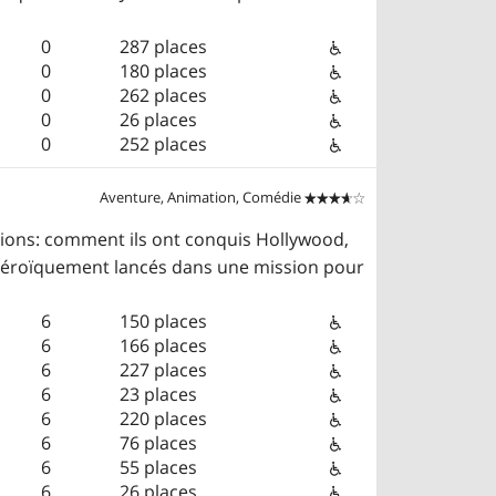
0
287 places
0
180 places
0
262 places
0
26 places
0
252 places
Aventure, Animation, Comédie


inions: comment ils ont conquis Hollywood,
 héroïquement lancés dans une mission pour
6
150 places
6
166 places
6
227 places
6
23 places
6
220 places
6
76 places
6
55 places
6
26 places