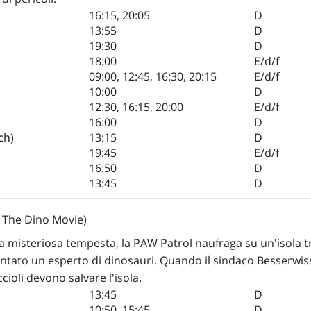
16:15
,
20:05
D
13:55
D
19:30
D
18:00
E/d/f
09:00
,
12:45
,
16:30
,
20:15
E/d/f
10:00
D
12:30
,
16:15
,
20:00
E/d/f
16:00
D
ch
)
13:15
D
19:45
E/d/f
16:50
D
13:45
D
: The Dino Movie)
a misteriosa tempesta, la PAW Patrol naufraga su un'isola tr
ntato un esperto di dinosauri. Quando il sindaco Besserwisser
ioli devono salvare l'isola.
13:45
D
10:50
,
15:45
D