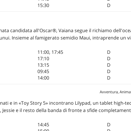
15:30
D
imata candidata all'Oscar®, Vaiana segue il richiamo dell'oce
otunui. Insieme al famigerato semidio Maui, intraprende un v
11:00
,
17:45
D
17:10
D
13:15
D
09:45
D
14:00
D
Avventura, Anima
nati e in «Toy Story 5» incontrano Lilypad, un tablet high-tec
Jessie e il resto della banda di fronte a sfide completamente
14:45
D
15:00
D