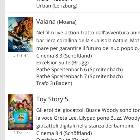
Urban
(
Lenzburg
)
Vaiana
(Moana)
Nel film live-action tratto dall'avventura an
barriera corallina della sua isola natale, M
mare per garantire il futuro del suo popolo.
Cinema 8
3 (
Schöftland
)
3 Trailer
Excelsior
Suite (
Brugg
)
Pathé Spreitenbach
6 (
Spreitenbach
)
Pathé Spreitenbach
7 (
Spreitenbach
)
Trafo
3 (
Baden
)
Toy Story 5
Gli eroi dei giocattoli Buzz e Woody sono tor
la voce Greta Lee. Lilypad pone Buzz, Woody, 
giocattoli digitali nella stanza dei bambini.
Cinema 8
4 (
Schöftland
)
2 Trailer
Excelsior
Suite (
Brugg
)