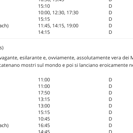
15:10
D
10:00
,
12:30
,
17:30
D
15:15
D
ach
)
11:45
,
14:15
,
19:00
D
14:15
D
s)
avagante, esilarante e, ovviamente, assolutamente vera dei
catenano mostri sul mondo e poi si lanciano eroicamente nel
11:00
D
11:00
D
17:50
D
13:15
D
13:00
D
15:15
D
10:45
D
ach
)
16:45
D
14:45
D