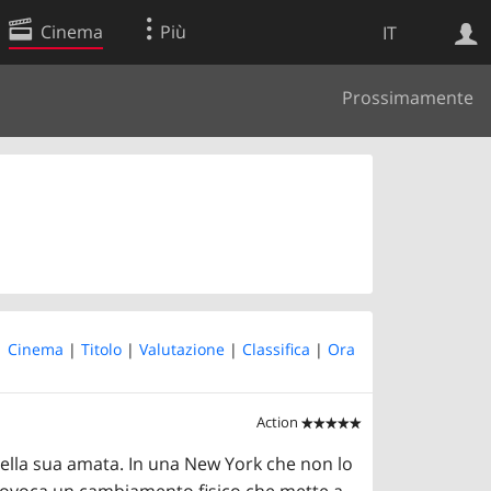
Cinema
Più
IT
Prossimamente
Ricerca Web
Applicazione
 |
Cinema
|
Titolo
|
Valutazione
|
Classifica
|
Ora
Action


della sua amata. In una New York che non lo
provoca un cambiamento fisico che mette a