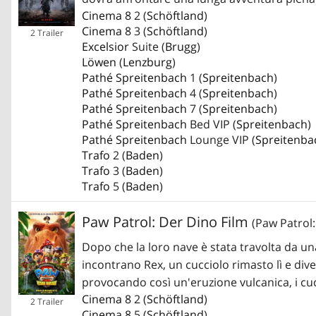
Cinema 8
2 (
Schöftland
)
Cinema 8
3 (
Schöftland
)
2 Trailer
Excelsior
Suite (
Brugg
)
Löwen
(
Lenzburg
)
Pathé Spreitenbach
1 (
Spreitenbach
)
Pathé Spreitenbach
4 (
Spreitenbach
)
Pathé Spreitenbach
7 (
Spreitenbach
)
Pathé Spreitenbach
Bed VIP (
Spreitenbach
)
Pathé Spreitenbach
Lounge VIP (
Spreitenba
Trafo
2 (
Baden
)
Trafo
3 (
Baden
)
Trafo
5 (
Baden
)
Paw Patrol: Der Dino Film
(Paw Patrol
Dopo che la loro nave è stata travolta da un
incontrano Rex, un cucciolo rimasto lì e dive
provocando così un'eruzione vulcanica, i cucc
Cinema 8
2 (
Schöftland
)
2 Trailer
Cinema 8
5 (
Schöftland
)