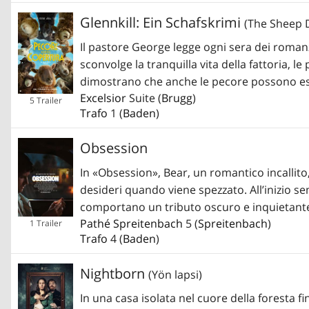
Glennkill: Ein Schafskrimi
(The Sheep D
Il pastore George legge ogni sera dei roman
sconvolge la tranquilla vita della fattoria,
dimostrano che anche le pecore possono ess
Excelsior
Suite (
Brugg
)
5 Trailer
Trafo
1 (
Baden
)
Obsession
In «Obsession», Bear, un romantico incallit
desideri quando viene spezzato. All’inizio 
comportano un tributo oscuro e inquietant
Pathé Spreitenbach
5 (
Spreitenbach
)
1 Trailer
Trafo
4 (
Baden
)
Nightborn
(Yön lapsi)
In una casa isolata nel cuore della foresta fi