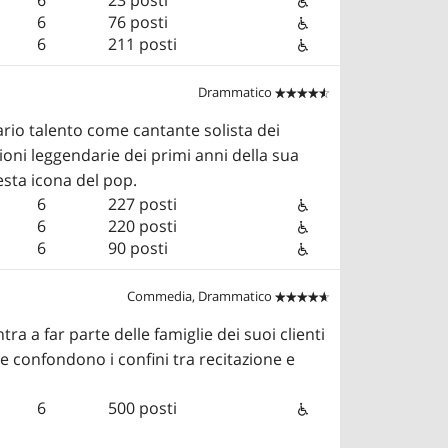
6
76 posti
6
211 posti
Drammatico


nario talento come cantante solista dei
zioni leggendarie dei primi anni della sua
esta icona del pop.
6
227 posti
6
220 posti
6
90 posti
Commedia, Drammatico


a a far parte delle famiglie dei suoi clienti
he confondono i confini tra recitazione e
6
500 posti