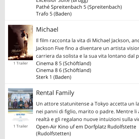
Pathé Spreitenbach
5 (
Spreitenbach
)
Trafo
5 (
Baden
)
Michael
Il film racconta la vita di Michael Jackson, 
Jackson Five fino a diventare un artista visi
carriera da solista e la sua vita lontano da
Cinema 8
5 (
Schöftland
)
1 Trailer
Cinema 8
6 (
Schöftland
)
Sterk
1 (
Baden
)
Rental Family
Un attore statunitense a Tokyo accetta un lav
nei panni di figlio, marito o padre. Mentre li
realtà e gli regalano nuove intuizioni sulla v
Open-Air Kino uf em Dorfplatz Rudolfstette
1 Trailer
(
Rudolfstetten
)