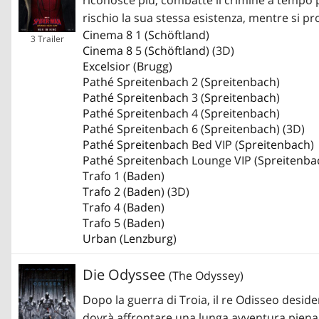
rischio la sua stessa esistenza, mentre si p
Cinema 8
1 (
Schöftland
)
3 Trailer
Cinema 8
5 (
Schöftland
) (3D)
Excelsior
(
Brugg
)
Pathé Spreitenbach
2 (
Spreitenbach
)
Pathé Spreitenbach
3 (
Spreitenbach
)
Pathé Spreitenbach
4 (
Spreitenbach
)
Pathé Spreitenbach
6 (
Spreitenbach
) (3D)
Pathé Spreitenbach
Bed VIP (
Spreitenbach
)
Pathé Spreitenbach
Lounge VIP (
Spreitenba
Trafo
1 (
Baden
)
Trafo
2 (
Baden
) (3D)
Trafo
4 (
Baden
)
Trafo
5 (
Baden
)
Urban
(
Lenzburg
)
Die Odyssee
(The Odyssey)
Dopo la guerra di Troia, il re Odisseo desider
dovrà affrontare una lunga avventura piena d