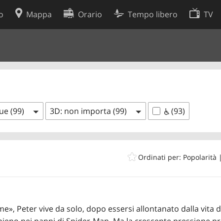
o
Mappa
Orario
Tempo libero
TV
Politica sui cookie
so
Preferenze cookie
 dati
Sviluppatori
gue (99)
3D: non importa (99)
(93)
Ordinati per: Popolarità
e», Peter vive da solo, dopo essersi allontanato dalla vita 
 pieno nei panni di Spider-Man. Ma la crescente pressione 