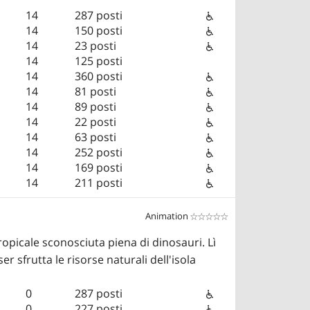
14
287 posti
14
150 posti
14
23 posti
14
125 posti
14
360 posti
14
81 posti
14
89 posti
14
22 posti
14
63 posti
14
252 posti
14
169 posti
14
211 posti
Animation


opicale sconosciuta piena di dinosauri. Lì
 sfrutta le risorse naturali dell'isola
0
287 posti
0
227 posti