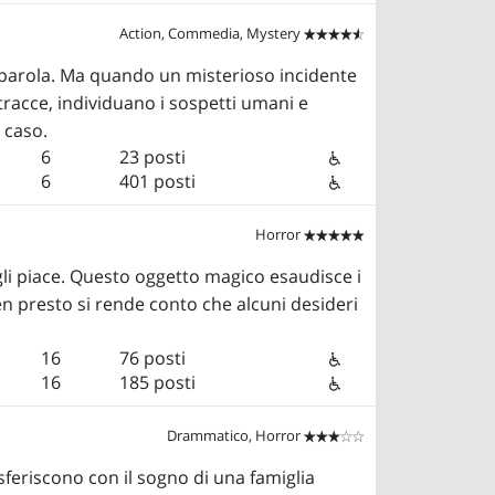
Action, Commedia, Mystery


a parola. Ma quando un misterioso incidente
tracce, individuano i sospetti umani e
 caso.
6
23 posti
6
401 posti
Horror


gli piace. Questo oggetto magico esaudisce i
n presto si rende conto che alcuni desideri
16
76 posti
16
185 posti
Drammatico, Horror


asferiscono con il sogno di una famiglia