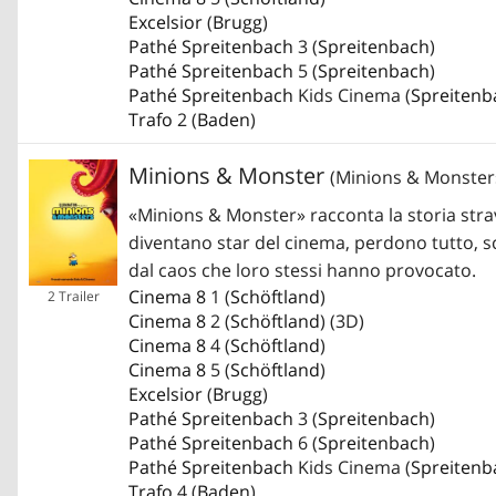
Excelsior
(
Brugg
)
Pathé Spreitenbach
3 (
Spreitenbach
)
Pathé Spreitenbach
5 (
Spreitenbach
)
Pathé Spreitenbach
Kids Cinema (
Spreitenb
Trafo
2 (
Baden
)
Minions & Monster
(Minions & Monster
«Minions & Monster» racconta la storia str
diventano star del cinema, perdono tutto, s
dal caos che loro stessi hanno provocato.
Cinema 8
1 (
Schöftland
)
2 Trailer
Cinema 8
2 (
Schöftland
) (3D)
Cinema 8
4 (
Schöftland
)
Cinema 8
5 (
Schöftland
)
Excelsior
(
Brugg
)
Pathé Spreitenbach
3 (
Spreitenbach
)
Pathé Spreitenbach
6 (
Spreitenbach
)
Pathé Spreitenbach
Kids Cinema (
Spreitenb
Trafo
4 (
Baden
)