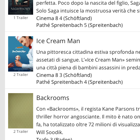
perfetta. Poco dopo la nascita del figlio, Sa
Solo Saga intuisce la mostruosa verità che si 
Cinema 8
4 (
Schöftland
)
1 Trailer
Pathé Spreitenbach
5 (
Spreitenbach
)
Ice Cream Man
Una pittoresca cittadina estiva sprofonda ne
assetati di sangue. L’«Ice Cream Man» semin
una città piena di bambini assassini in pred
Cinema 8
3 (
Schöftland
)
2 Trailer
Pathé Spreitenbach
4 (
Spreitenbach
)
Backrooms
Con «Backrooms», il regista Kane Parsons tr
thriller horror angosciante. Il mito è nato 
fa, ha totalizzato oltre 72 milioni di visualiz
Will Soodik.
2 Trailer
Trafo
3 (
Baden
)