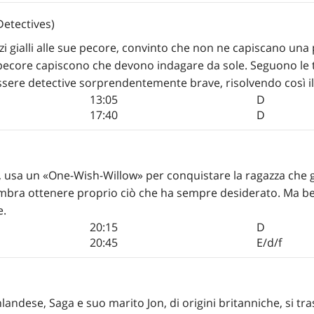
etectives)
zi gialli alle sue pecore, convinto che non ne capiscano un
 le pecore capiscono che devono indagare da sole. Seguono le 
ere detective sorprendentemente brave, risolvendo così il
13:05
D
17:40
D
o, usa un «One-Wish-Willow» per conquistare la ragazza che 
sembra ottenere proprio ciò che ha sempre desiderato. Ma be
e.
20:15
D
20:45
E/d/f
nlandese, Saga e suo marito Jon, di origini britanniche, si tr