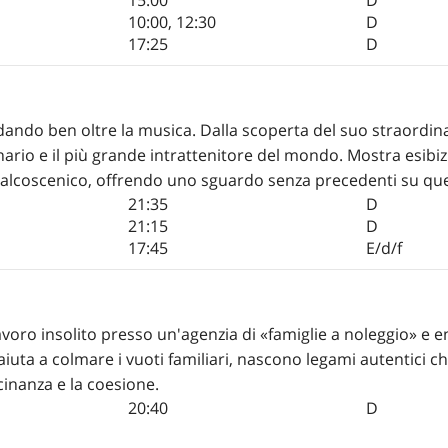
10:00
,
12:30
D
17:25
D
andando ben oltre la musica. Dalla scoperta del suo straordi
onario e il più grande intrattenitore del mondo. Mostra esibi
l palcoscenico, offrendo uno sguardo senza precedenti su qu
21:35
D
21:15
D
17:45
E/d/f
oro insolito presso un'agenzia di «famiglie a noleggio» e entr
 aiuta a colmare i vuoti familiari, nascono legami autentici c
icinanza e la coesione.
20:40
D