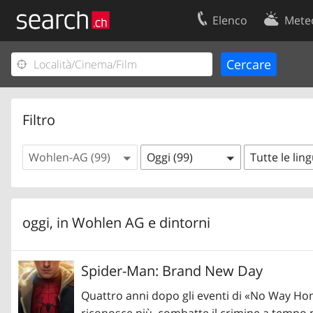
Elenco
Mete
Il vostro profolio
Contatti
Area clienti
Condizioni d’u
Informazioni Legali
Protezione dei
Filtro
Wohlen-AG (99)
Oggi (99)
Tutte le lin
oggi, in
Wohlen AG
e dintorni
Spider-Man: Brand New Day
Quattro anni dopo gli eventi di «No Way Hom
riconosce più, combatte il crimine a tempo