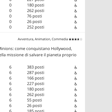
0
180 posti
0
262 posti
0
76 posti
0
26 posti
0
252 posti
Avventura, Animation, Commedia


 Minions: come conquistano Hollywood,
la missione di salvare il pianeta proprio
6
383 posti
6
287 posti
6
166 posti
6
227 posti
6
180 posti
6
262 posti
6
55 posti
6
26 posti
6
185 posti