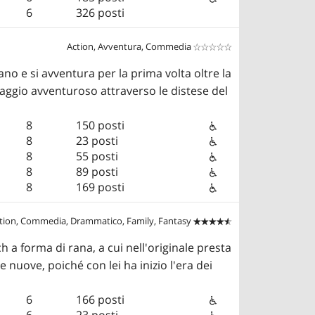
6
326 posti
Action, Avventura, Commedia


ano e si avventura per la prima volta oltre la
iaggio avventuroso attraverso le distese del
8
150 posti
8
23 posti
8
55 posti
8
89 posti
8
169 posti
tion, Commedia, Drammatico, Family, Fantasy


h a forma di rana, a cui nell'originale presta
 nuove, poiché con lei ha inizio l'era dei
6
166 posti
6
23 posti