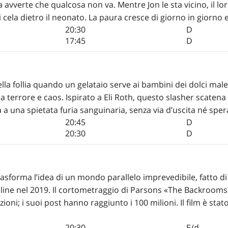
ga avverte che qualcosa non va. Mentre Jon le sta vicino, il 
cela dietro il neonato. La paura cresce di giorno in giorno e 
20:30
D
17:45
D
lla follia quando un gelataio serve ai bambini dei dolci male
a terrore e caos. Ispirato a Eli Roth, questo slasher scate
a a una spietata furia sanguinaria, senza via d’uscita né sp
20:45
D
20:30
D
asforma l’idea di un mondo parallelo imprevedibile, fatto di
online nel 2019. Il cortometraggio di Parsons «The Backrooms
zazioni; i suoi post hanno raggiunto i 100 milioni. Il film è st
20:30
E/d