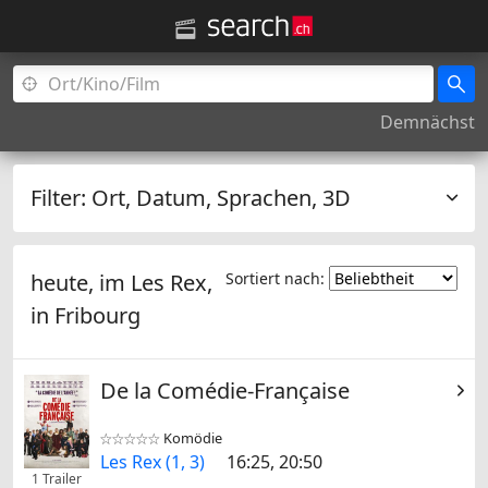
Demnächst
Filter:
Ort, Datum, Sprachen, 3D
heute, im Les Rex,
Sortiert nach:
in
Fribourg
De la Comédie-Française
Komödie


Les Rex (1, 3)
16:25, 20:50
1 Trailer