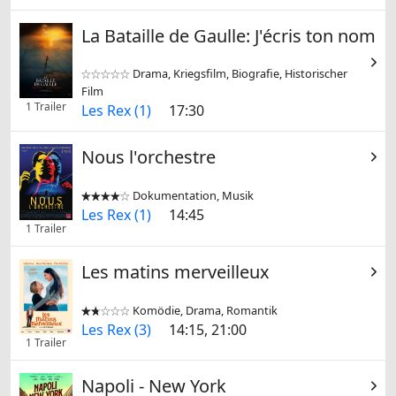
La Bataille de Gaulle: J'écris ton nom
Drama, Kriegsfilm, Biografie, Historischer


Film
1 Trailer
Les Rex (1)
17:30
Nous l'orchestre
Dokumentation, Musik


Les Rex (1)
14:45
1 Trailer
Les matins merveilleux
Komödie, Drama, Romantik


Les Rex (3)
14:15, 21:00
1 Trailer
Napoli - New York