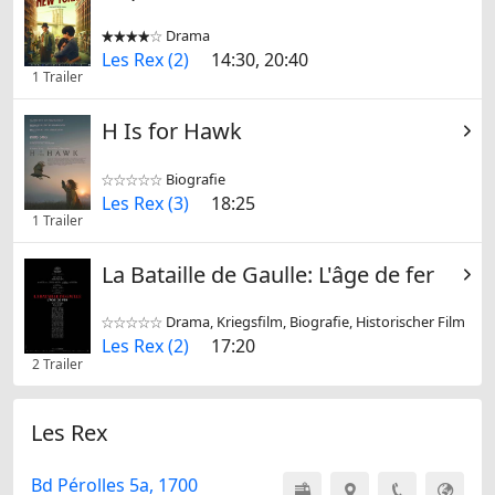
Drama


Les Rex (2)
14:30, 20:40
1 Trailer
H Is for Hawk
Biografie


Les Rex (3)
18:25
1 Trailer
La Bataille de Gaulle: L'âge de fer
Drama, Kriegsfilm, Biografie, Historischer Film


Les Rex (2)
17:20
2 Trailer
Les Rex
Bd Pérolles 5a, 1700