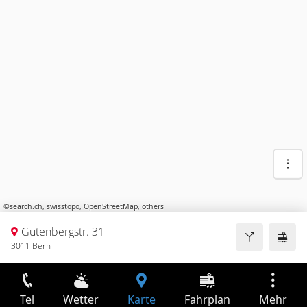
©
search.ch
,
swisstopo
,
OpenStreetMap
,
others
Gutenbergstr. 31
3011 Bern
Tel
Wetter
Karte
Fahrplan
Mehr