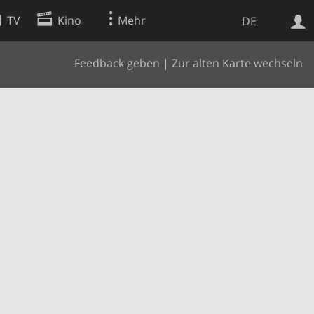
TV
Kino
Mehr
DE
Feedback geben
|
Zur alten Karte wechseln
Websuche
Apps