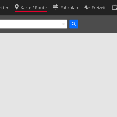
tter
Karte / Route
Fahrplan
Freizeit
Cookie-Richtlinie
ingungen
Cookie-Einstellungen
rklärung
Entwickler