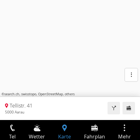
©
search.ch
,
swisstopo
,
OpenStreetMap
,
others
Tellistr. 41
5000 Aarau
Tel
Wetter
Karte
Fahrplan
Mehr