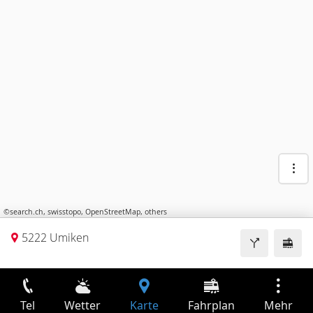
©
search.ch
,
swisstopo
,
OpenStreetMap
,
others
5222 Umiken
Tel
Wetter
Karte
Fahrplan
Mehr