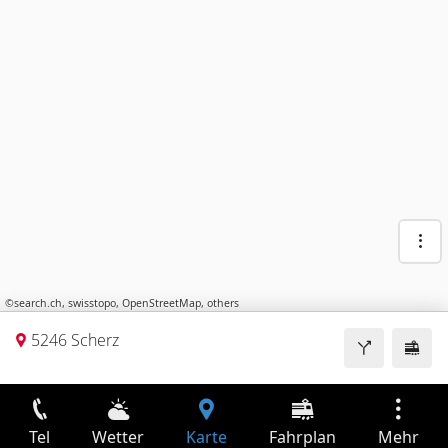
©
search.ch
,
swisstopo
,
OpenStreetMap
,
others
5246 Scherz
Tel
Wetter
Karte
Fahrplan
Mehr