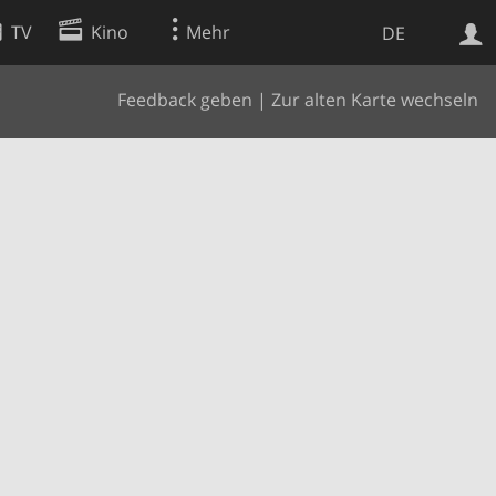
TV
Kino
Mehr
DE
Feedback geben
|
Zur alten Karte wechseln
Websuche
Apps