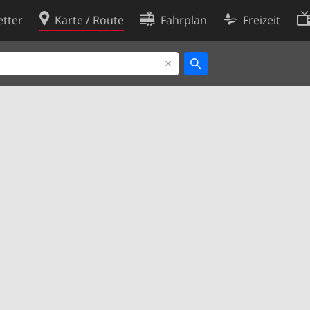
tter
Karte / Route
Fahrplan
Freizeit
Cookie-Richtlinie
ingungen
Cookie-Einstellungen
rklärung
Entwickler