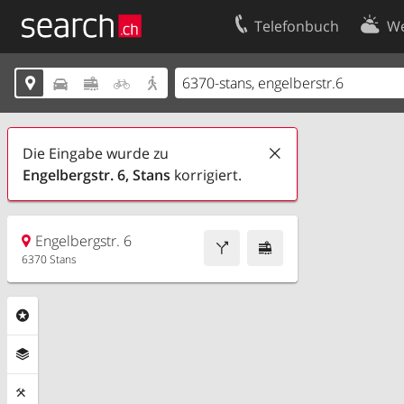
Telefonbuch
We
Ihr Eintrag
Kontakt





Kundencenter Geschäftskunden
Nutzungsbed
Impressum
Datenschutze
Die Eingabe wurde zu
Engelbergstr. 6, Stans
korrigiert.
Engelbergstr. 6
6370 Stans
Rubriken
Ebenen
Funktionen