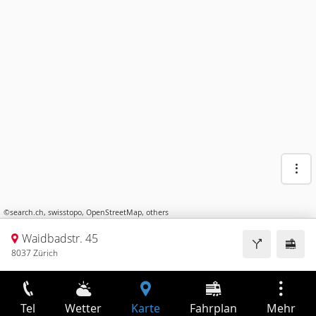
©
search.ch
,
swisstopo
,
OpenStreetMap
,
others
Waidbadstr. 45
8037 Zürich
Tel
Wetter
Karte
Fahrplan
Mehr