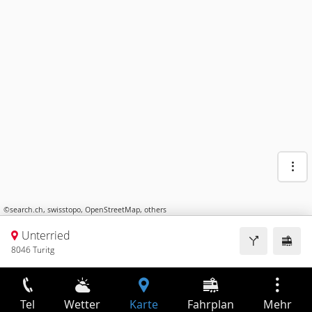
©
search.ch
,
swisstopo
,
OpenStreetMap
,
others
Unterried
8046 Turitg
Tel
Wetter
Karte
Fahrplan
Mehr