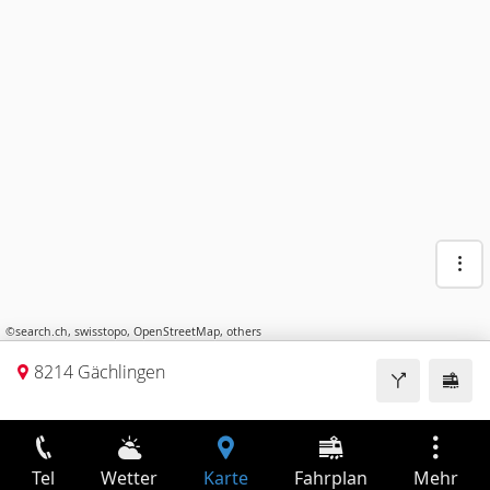
©
search.ch
,
swisstopo
,
OpenStreetMap
,
others
8214 Gächlingen
Tel
Wetter
Karte
Fahrplan
Mehr