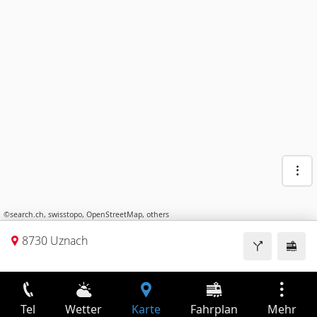
©
search.ch
,
swisstopo
,
OpenStreetMap
,
others
8730 Uznach
Tel
Wetter
Karte
Fahrplan
Mehr