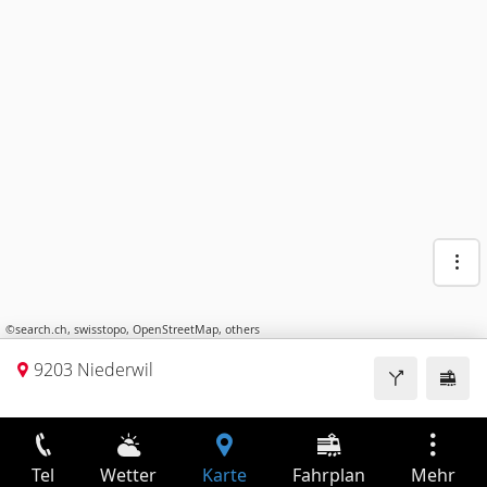
©
search.ch
,
swisstopo
,
OpenStreetMap
,
others
9203 Niederwil
Tel
Wetter
Karte
Fahrplan
Mehr