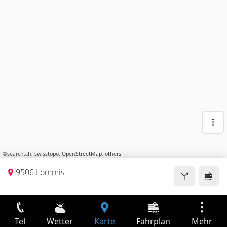
©
search.ch
,
swisstopo
,
OpenStreetMap
,
others
9506 Lommis
Tel
Wetter
Karte
Fahrplan
Mehr