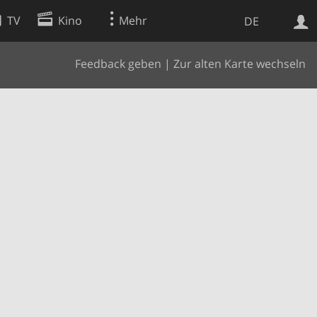
TV
Kino
Mehr
DE
Feedback geben
|
Zur alten Karte wechseln
Websuche
Apps