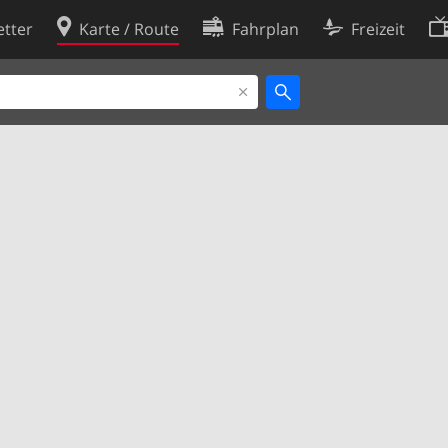
tter
Karte / Route
Fahrplan
Freizeit
Cookie-Richtlinie
ingungen
Cookie-Einstellungen
rklärung
Entwickler