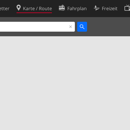
tter
Karte / Route
Fahrplan
Freizeit
Cookie-Richtlinie
ingungen
Cookie-Einstellungen
rklärung
Entwickler