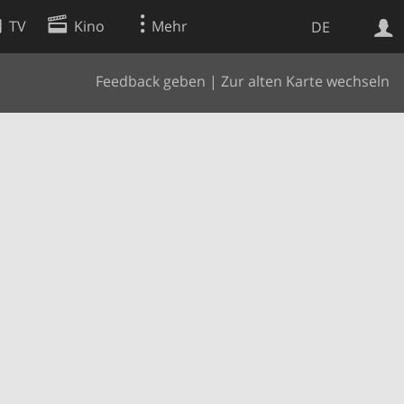
TV
Kino
Mehr
DE
Feedback geben
|
Zur alten Karte wechseln
Websuche
Apps