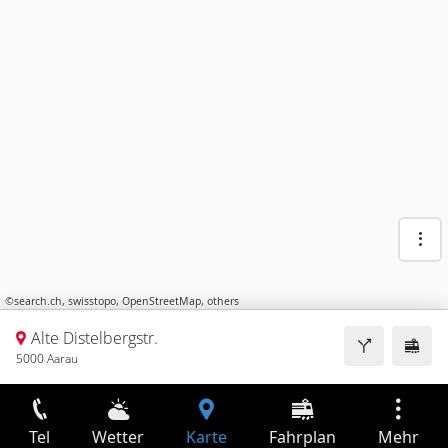
©
search.ch
,
swisstopo
,
OpenStreetMap
,
others
Alte Distelbergstr.
5000 Aarau
Tel
Wetter
Karte
Fahrplan
Mehr