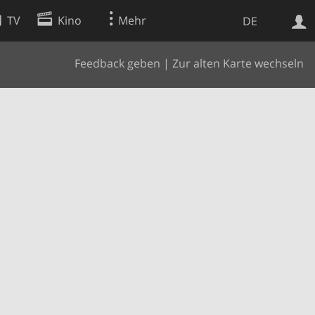
TV
Kino
Mehr
DE
Feedback geben
|
Zur alten Karte wechseln
Websuche
Apps