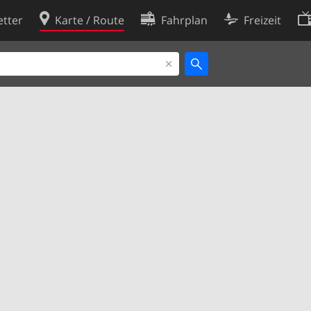
tter
Karte / Route
Fahrplan
Freizeit
Cookie-Richtlinie
ingungen
Cookie-Einstellungen
rklärung
Entwickler