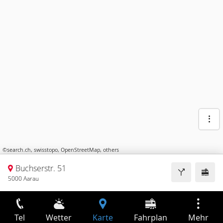
©
search.ch
,
swisstopo
,
OpenStreetMap
,
others
Buchserstr. 51
5000 Aarau
Tel
Wetter
Karte
Fahrplan
Mehr