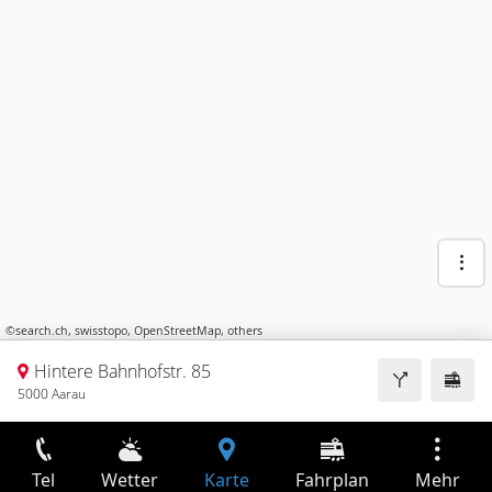
©
search.ch
,
swisstopo
,
OpenStreetMap
,
others
Hintere Bahnhofstr. 85
5000 Aarau
Tel
Wetter
Karte
Fahrplan
Mehr