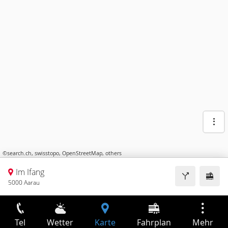
©
search.ch
,
swisstopo
,
OpenStreetMap
,
others
Im Ifang
5000 Aarau
Tel
Wetter
Karte
Fahrplan
Mehr