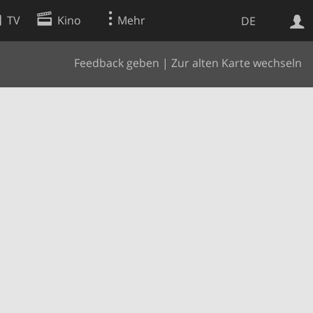
TV
Kino
Mehr
DE
Feedback geben
|
Zur alten Karte wechseln
Websuche
Apps