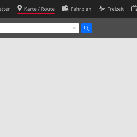
tter
Karte / Route
Fahrplan
Freizeit
Cookie-Richtlinie
ingungen
Cookie-Einstellungen
rklärung
Entwickler