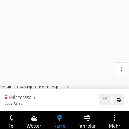
©
search.ch
,
swisstopo
,
OpenStreetMap
,
others
Milchgasse 5
5000 Aarau
Tel
Wetter
Karte
Fahrplan
Mehr