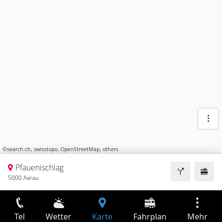
©
search.ch
,
swisstopo
,
OpenStreetMap
,
others
Pfauenischlag
5000 Aarau
Tel
Wetter
Karte
Fahrplan
Mehr