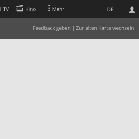
TV
Kino
Mehr
DE
Feedback geben
|
Zur alten Karte wechseln
Websuche
Apps