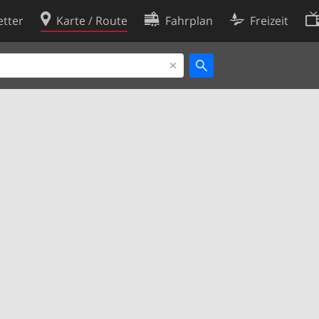
tter
Karte / Route
Fahrplan
Freizeit
Cookie-Richtlinie
ingungen
Cookie-Einstellungen
rklärung
Entwickler