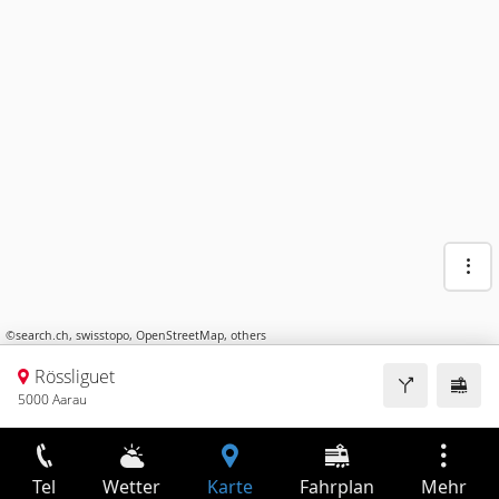
©
search.ch
,
swisstopo
,
OpenStreetMap
,
others
Rössliguet
5000 Aarau
Tel
Wetter
Karte
Fahrplan
Mehr