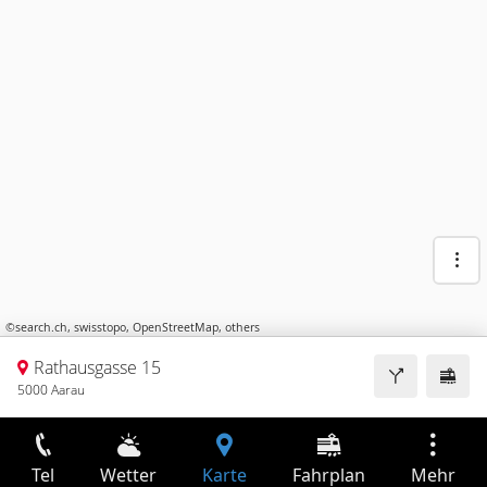
©
search.ch
,
swisstopo
,
OpenStreetMap
,
others
Rathausgasse 15
5000 Aarau
Tel
Wetter
Karte
Fahrplan
Mehr