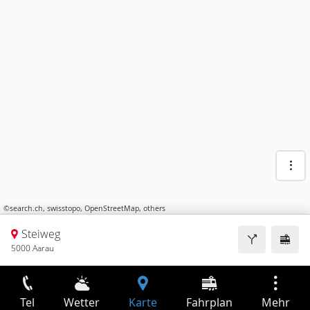
©
search.ch
,
swisstopo
,
OpenStreetMap
,
others
Steiweg
5000 Aarau
Tel
Wetter
Karte
Fahrplan
Mehr