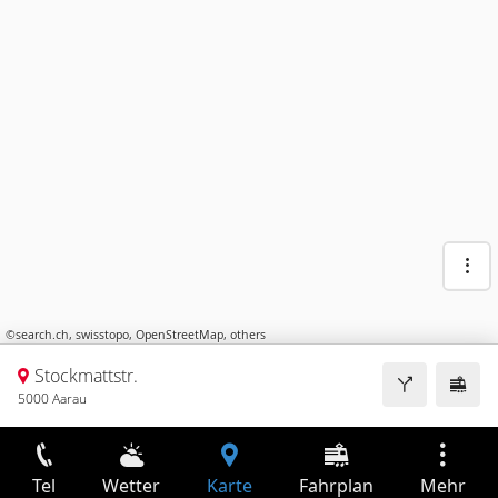
©
search.ch
,
swisstopo
,
OpenStreetMap
,
others
Stockmattstr.
5000 Aarau
Tel
Wetter
Karte
Fahrplan
Mehr