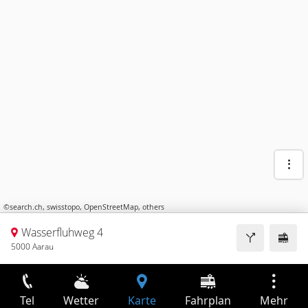
©
search.ch
,
swisstopo
,
OpenStreetMap
,
others
Wasserfluhweg 4
5000 Aarau
Tel
Wetter
Karte
Fahrplan
Mehr