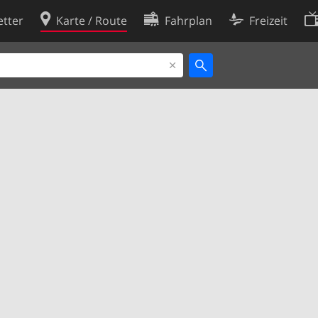
tter
Karte / Route
Fahrplan
Freizeit
Cookie-Richtlinie
ingungen
Cookie-Einstellungen
rklärung
Entwickler