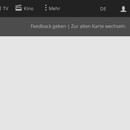
TV
Kino
Mehr
DE
Feedback geben
|
Zur alten Karte wechseln
Websuche
Apps