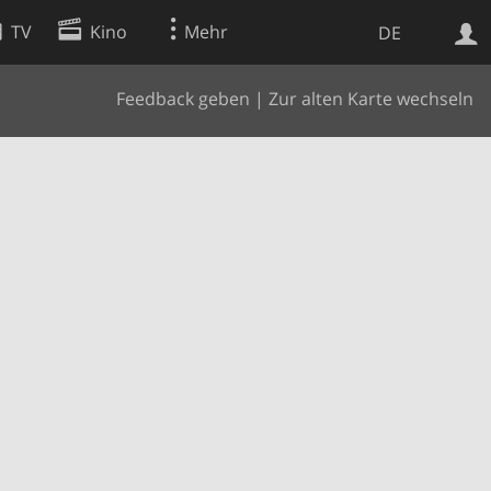
TV
Kino
Mehr
DE
Feedback geben
|
Zur alten Karte wechseln
Websuche
Apps