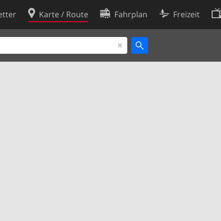
tter
Karte / Route
Fahrplan
Freizeit
Cookie-Richtlinie
ingungen
Cookie-Einstellungen
rklärung
Entwickler