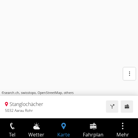
©
search.ch
,
swisstopo
,
OpenStreetMap
,
others
Stanglochächer
5032 Aarau Rohr
Tel
Wetter
Karte
Fahrplan
Mehr