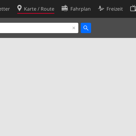
tter
Karte / Route
Fahrplan
Freizeit
Cookie-Richtlinie
ingungen
Cookie-Einstellungen
rklärung
Entwickler