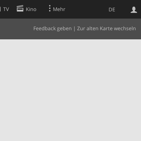
TV
Kino
Mehr
DE
Feedback geben
|
Zur alten Karte wechseln
Websuche
Apps